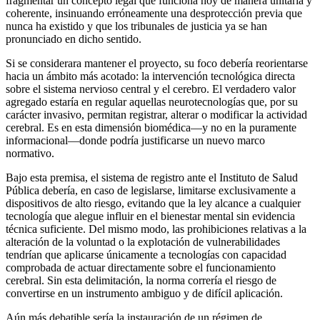
fragmentar un concepto legal que funciona hoy de manera unitaria y
coherente, insinuando erróneamente una desprotección previa que
nunca ha existido y que los tribunales de justicia ya se han
pronunciado en dicho sentido.
Si se considerara mantener el proyecto, su foco debería reorientarse
hacia un ámbito más acotado: la intervención tecnológica directa
sobre el sistema nervioso central y el cerebro. El verdadero valor
agregado estaría en regular aquellas neurotecnologías que, por su
carácter invasivo, permitan registrar, alterar o modificar la actividad
cerebral. Es en esta dimensión biomédica―y no en la puramente
informacional―donde podría justificarse un nuevo marco
normativo.
Bajo esta premisa, el sistema de registro ante el Instituto de Salud
Pública debería, en caso de legislarse, limitarse exclusivamente a
dispositivos de alto riesgo, evitando que la ley alcance a cualquier
tecnología que alegue influir en el bienestar mental sin evidencia
técnica suficiente. Del mismo modo, las prohibiciones relativas a la
alteración de la voluntad o la explotación de vulnerabilidades
tendrían que aplicarse únicamente a tecnologías con capacidad
comprobada de actuar directamente sobre el funcionamiento
cerebral. Sin esta delimitación, la norma correría el riesgo de
convertirse en un instrumento ambiguo y de difícil aplicación.
Aún más debatible sería la instauración de un régimen de