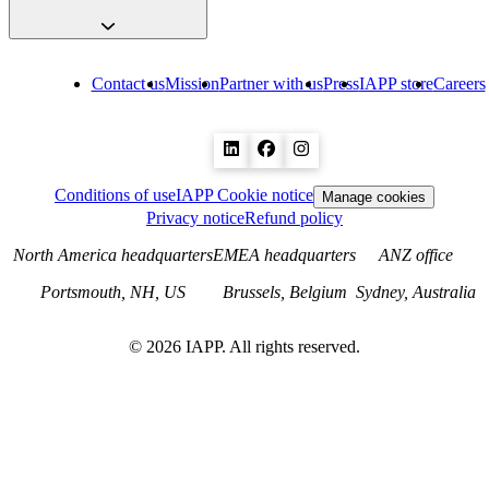
Contact us
Mission
Partner with us
Press
IAPP store
Careers
Conditions of use
IAPP Cookie notice
Manage cookies
Privacy notice
Refund policy
North America headquarters
EMEA headquarters
ANZ office
Portsmouth, NH, US
Brussels, Belgium
Sydney, Australia
©
2026
IAPP. All rights reserved.