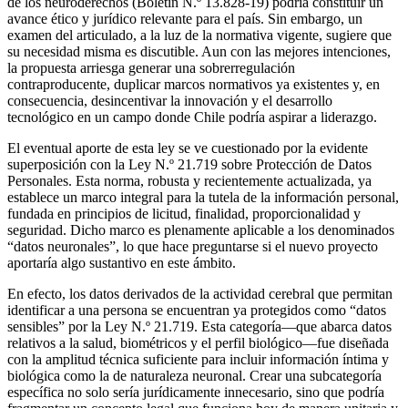
de los neuroderechos (Boletín N.º 13.828-19) podría constituir un
avance ético y jurídico relevante para el país. Sin embargo, un
examen del articulado, a la luz de la normativa vigente, sugiere que
su necesidad misma es discutible. Aun con las mejores intenciones,
la propuesta arriesga generar una sobrerregulación
contraproducente, duplicar marcos normativos ya existentes y, en
consecuencia, desincentivar la innovación y el desarrollo
tecnológico en un campo donde Chile podría aspirar a liderazgo.
El eventual aporte de esta ley se ve cuestionado por la evidente
superposición con la Ley N.º 21.719 sobre Protección de Datos
Personales. Esta norma, robusta y recientemente actualizada, ya
establece un marco integral para la tutela de la información personal,
fundada en principios de licitud, finalidad, proporcionalidad y
seguridad. Dicho marco es plenamente aplicable a los denominados
“datos neuronales”, lo que hace preguntarse si el nuevo proyecto
aportaría algo sustantivo en este ámbito.
En efecto, los datos derivados de la actividad cerebral que permitan
identificar a una persona se encuentran ya protegidos como “datos
sensibles” por la Ley N.º 21.719. Esta categoría—que abarca datos
relativos a la salud, biométricos y el perfil biológico―fue diseñada
con la amplitud técnica suficiente para incluir información íntima y
biológica como la de naturaleza neuronal. Crear una subcategoría
específica no solo sería jurídicamente innecesario, sino que podría