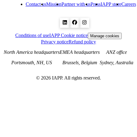
Contact us
Mission
Partner with us
Press
IAPP store
Careers
Conditions of use
IAPP Cookie notice
Manage cookies
Privacy notice
Refund policy
North America headquarters
EMEA headquarters
ANZ office
Portsmouth, NH, US
Brussels, Belgium
Sydney, Australia
©
2026
IAPP. All rights reserved.