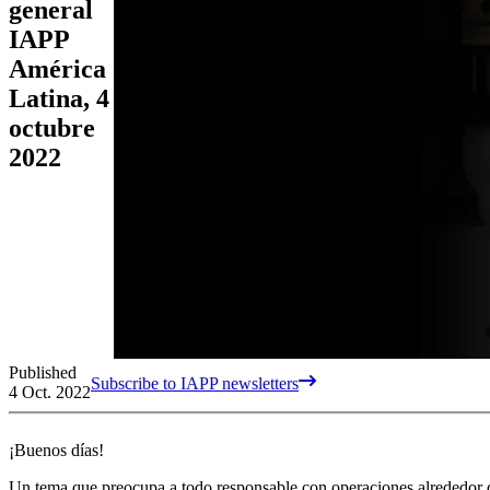
general
IAPP
América
Latina, 4
octubre
2022
Published
Subscribe to IAPP newsletters
4 Oct. 2022
¡Buenos días!
Un tema que preocupa a todo responsable con operaciones alrededor de