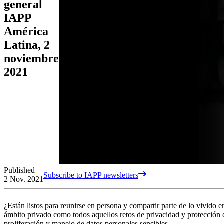
general
IAPP
América
Latina, 2
noviembre
2021
Published
Subscribe to IAPP newsletters
2 Nov. 2021
¿Están listos para reunirse en persona y compartir parte de lo vivido
ámbito privado como todos aquellos retos de privacidad y protección
proliferación y manejo de datos personales sensibles.