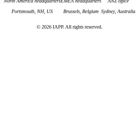
North America headquarters
EMEA headquarters
ANZ office
Portsmouth, NH, US
Brussels, Belgium
Sydney, Australia
©
2026
IAPP. All rights reserved.