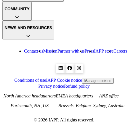
COMMUNITY
NEWS AND RESOURCES
Contact us
Mission
Partner with us
Press
IAPP store
Careers
Conditions of use
IAPP Cookie notice
Manage cookies
Privacy notice
Refund policy
North America headquarters
EMEA headquarters
ANZ office
Portsmouth, NH, US
Brussels, Belgium
Sydney, Australia
©
2026
IAPP. All rights reserved.