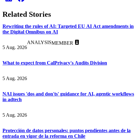
Related Stories
Rewriting the rules of AI: Targeted EU AI Act amendments in
the Digital Omnibus on AI
ANALYSIS
MEMBER
5 Aug. 2026
What to expect from CalPrivacy's Audits Division
5 Aug. 2026
NAI issues 'dos and don'ts' guidance for AI, agentic workflows
in adtech
5 Aug. 2026
Protección de datos personales: puntos pendientes antes de la
entrada en vigor de la reforma en Chile