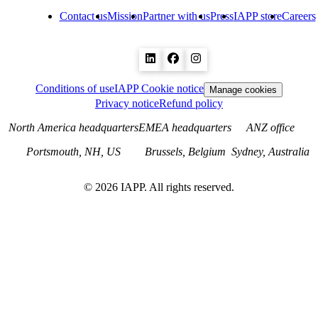
Contact us
Mission
Partner with us
Press
IAPP store
Careers
Conditions of use
IAPP Cookie notice
Manage cookies
Privacy notice
Refund policy
North America headquarters
EMEA headquarters
ANZ office
Portsmouth, NH, US
Brussels, Belgium
Sydney, Australia
©
2026
IAPP. All rights reserved.