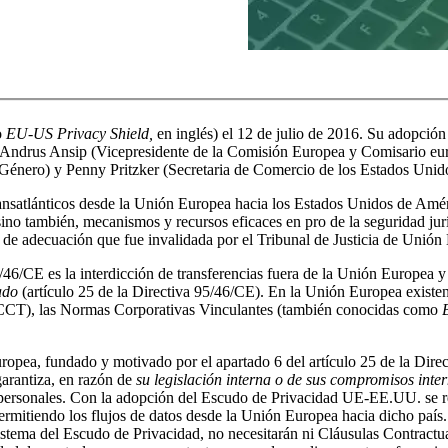
o
EU-US Privacy Shield,
en inglés) el 12 de julio de 2016. Su adopción 
Andrus Ansip (Vicepresidente de la Comisión Europea y Comisario eu
Género) y Penny Pritzker (Secretaria de Comercio de los Estados Unid
 transatlánticos desde la Unión Europea hacia los Estados Unidos de Amé
ino también, mecanismos y recursos eficaces en pro de la seguridad ju
 de adecuación que fue invalidada por el Tribunal de Justicia de Unió
5/46/CE es la interdicción de transferencias fuera de la Unión Europea y
ado
(artículo 25 de la Directiva 95/46/CE). En la Unión Europea existe
o (CCT), las Normas Corporativas Vinculantes (también conocidas como
opea, fundado y motivado por el apartado 6 del artículo 25 de la Dire
garantiza, en razón de
su legislación interna o de sus compromisos inte
s personales. Con la adopción del Escudo de Privacidad UE-EE.UU. se 
ermitiendo los flujos de datos desde la Unión Europea hacia dicho país
sistema del Escudo de Privacidad, no necesitarán ni Cláusulas Contract