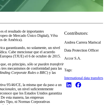
es el resultado de importantes
Contributors:
ropeo de Mercado Único Digital), Věra
os de América).
Andrea Carrera Mariscal
rica garantizando, no solamente, un nivel
Data Protection Officer
rídica. Cabe mencionar que el acuerdo
n Europea (TJUE) el 6 de octubre de 2015.
Accor S.A.
 que, en principio,
sólo se pueden transferir
n tres mecanismos de conformidad para las
Tags:
Binding Corporate Rules o BRC
) y las
International data transfers
ctiva 95/46/CE, la misma que da paso a un
rnacionales,
un nivel suficientemente
reconoce que los Estados Unidos garantiza
. De esta manera, las empresas
uales Tipo, ni Normas Corporativas