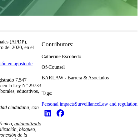
onales (APDP),
Contributors:
ro del 2020, en el
Catherine Escobedo
ión en agosto de
Of-Counsel
BARLAW - Barrera & Asociados
gistrado 7.547
do en la Ley Nº 29733
borales, educativos,
Tags:
Personal impacts
Surveillance
Law and regulation
ridad ciudadana, con
écnico,
automatizado
ilización, bloqueo,
conexión de la