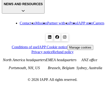
NEWS AND RESOURCES
Contact us
Mission
Partner with us
Press
IAPP store
Careers
Conditions of use
IAPP Cookie notice
Manage cookies
Privacy notice
Refund policy
North America headquarters
EMEA headquarters
ANZ office
Portsmouth, NH, US
Brussels, Belgium
Sydney, Australia
©
2026
IAPP. All rights reserved.