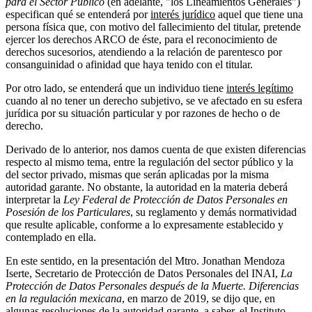
para el Sector Público
(en adelante, "los Lineamientos Generales")
especifican qué se entenderá por
interés jurídico
aquel que tiene una
persona física que, con motivo del fallecimiento del titular, pretende
ejercer los derechos ARCO de éste, para el reconocimiento de
derechos sucesorios, atendiendo a la relación de parentesco por
consanguinidad o afinidad que haya tenido con el titular.
Por otro lado, se entenderá que un individuo tiene
interés legítimo
cuando al no tener un derecho subjetivo, se ve afectado en su esfera
jurídica por su situación particular y por razones de hecho o de
derecho.
Derivado de lo anterior, nos damos cuenta de que existen diferencias
respecto al mismo tema, entre la regulación del sector público y la
del sector privado, mismas que serán aplicadas por la misma
autoridad garante. No obstante, la autoridad en la materia deberá
interpretar la
Ley Federal de Protección de Datos Personales en
Posesión de los Particulares
, su reglamento y demás normatividad
que resulte aplicable, conforme a lo expresamente establecido y
contemplado en ella.
En este sentido, en la presentación del Mtro. Jonathan Mendoza
Iserte, Secretario de Protección de Datos Personales del INAI,
La
Protección de Datos Personales después de la Muerte. Diferencias
en la regulación mexicana
, en marzo de 2019, se dijo que, en
algunas resoluciones de la autoridad garante, a saber, el Instituto